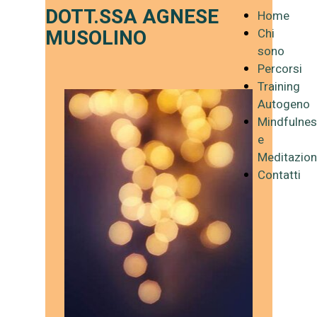
DOTT.SSA AGNESE
Home
MUSOLINO
Chi
sono
Percorsi
Training
Autogeno
Mindfulne
e
Meditazio
Contatti